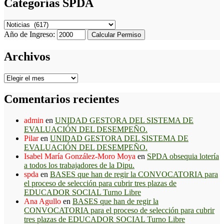
Categorías SPDA
Categorías
SPDA
Año de Ingreso:
Calcular Permiso
Archivos
Archivos
Comentarios recientes
admin
en
UNIDAD GESTORA DEL SISTEMA DE
EVALUACIÓN DEL DESEMPEÑO.
Pilar
en
UNIDAD GESTORA DEL SISTEMA DE
EVALUACIÓN DEL DESEMPEÑO.
Isabel María González-Moro Moya
en
SPDA obsequia lotería
a todos los trabajadores de la Dipu.
spda
en
BASES que han de regir la CONVOCATORIA para
el proceso de selección para cubrir tres plazas de
EDUCADOR SOCIAL Turno Libre
Ana Agullo
en
BASES que han de regir la
CONVOCATORIA para el proceso de selección para cubrir
tres plazas de EDUCADOR SOCIAL Turno Libre