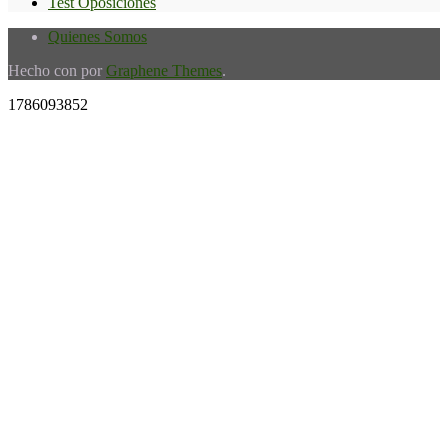
Test Oposiciones
Quienes Somos
Hecho con
por
Graphene Themes
.
1786093852