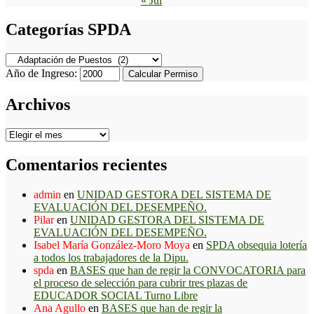
« Jul
Categorías SPDA
Categorías
SPDA
Año de Ingreso:
Calcular Permiso
Archivos
Archivos
Comentarios recientes
admin
en
UNIDAD GESTORA DEL SISTEMA DE
EVALUACIÓN DEL DESEMPEÑO.
Pilar
en
UNIDAD GESTORA DEL SISTEMA DE
EVALUACIÓN DEL DESEMPEÑO.
Isabel María González-Moro Moya
en
SPDA obsequia lotería
a todos los trabajadores de la Dipu.
spda
en
BASES que han de regir la CONVOCATORIA para
el proceso de selección para cubrir tres plazas de
EDUCADOR SOCIAL Turno Libre
Ana Agullo
en
BASES que han de regir la