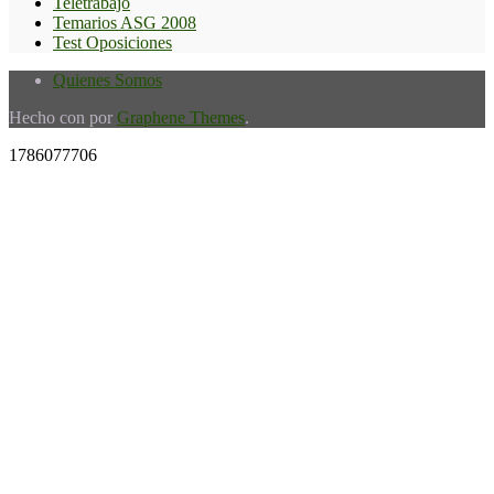
Teletrabajo
Temarios ASG 2008
Test Oposiciones
Quienes Somos
Hecho con
por
Graphene Themes
.
1786077706