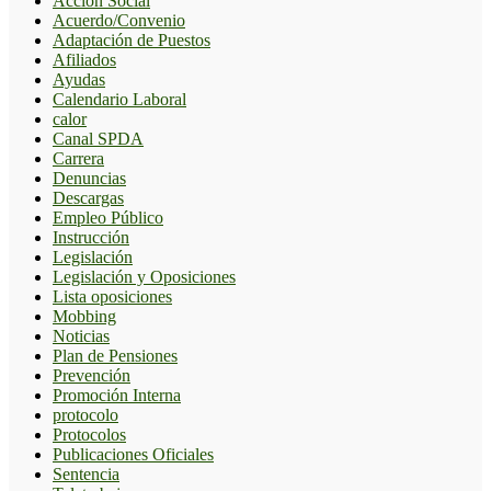
Accion Social
Acuerdo/Convenio
Adaptación de Puestos
Afiliados
Ayudas
Calendario Laboral
calor
Canal SPDA
Carrera
Denuncias
Descargas
Empleo Público
Instrucción
Legislación
Legislación y Oposiciones
Lista oposiciones
Mobbing
Noticias
Plan de Pensiones
Prevención
Promoción Interna
protocolo
Protocolos
Publicaciones Oficiales
Sentencia