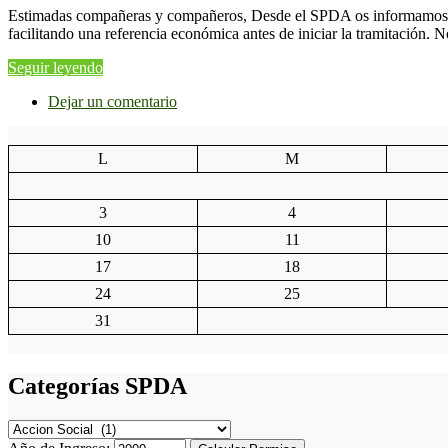
Estimadas compañeras y compañeros, Desde el SPDA os informamos de q
facilitando una referencia económica antes de iniciar la tramitación. 
Seguir leyendo
Dejar un comentario
L
M
3
4
10
11
17
18
24
25
31
Categorías SPDA
Categorías
SPDA