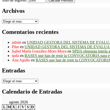
Año de Ingreso:
Calcular Permiso
Archivos
Archivos
Comentarios recientes
admin
en
UNIDAD GESTORA DEL SISTEMA DE EVALU
Pilar
en
UNIDAD GESTORA DEL SISTEMA DE EVALUA
Isabel María González-Moro Moya
en
SPDA obsequia lotería a 
spda
en
BASES que han de regir la CONVOCATORIA para el p
Ana Agullo
en
BASES que han de regir la CONVOCATORIA pa
Entradas
Entradas
Calendario de Entradas
agosto 2026
L
M
X
J
V
S
D