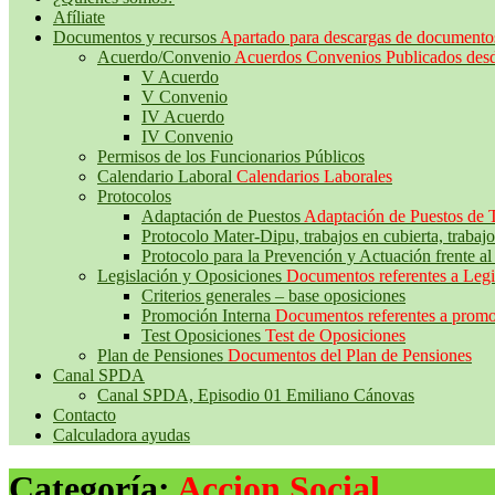
Afíliate
Documentos y recursos
Apartado para descargas de documento
Acuerdo/Convenio
Acuerdos Convenios Publicados des
V Acuerdo
V Convenio
IV Acuerdo
IV Convenio
Permisos de los Funcionarios Públicos
Calendario Laboral
Calendarios Laborales
Protocolos
Adaptación de Puestos
Adaptación de Puestos de 
Protocolo Mater-Dipu, trabajos en cubierta, traba
Protocolo para la Prevención y Actuación fren
Legislación y Oposiciones
Documentos referentes a Legi
Criterios generales – base oposiciones
Promoción Interna
Documentos referentes a promoc
Test Oposiciones
Test de Oposiciones
Plan de Pensiones
Documentos del Plan de Pensiones
Canal SPDA
Canal SPDA, Episodio 01 Emiliano Cánovas
Contacto
Calculadora ayudas
Categoría:
Accion Social