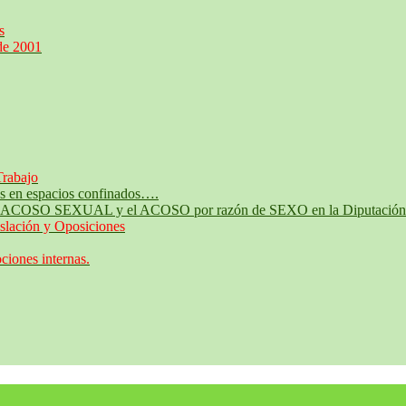
s
de 2001
Trabajo
jos en espacios confinados….
te al ACOSO SEXUAL y el ACOSO por razón de SEXO en la Diputación 
slación y Oposiciones
iones internas.