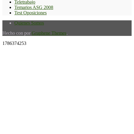
Teletrabajo
Temarios ASG 2008
Test Oposiciones
Quienes Somos
Hecho con
por
Graphene Themes
.
1786374253