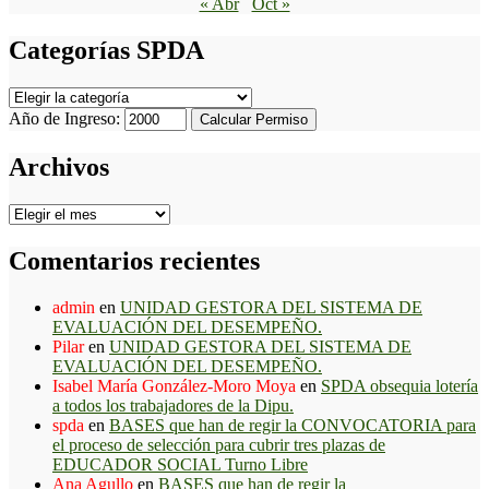
« Abr
Oct »
Categorías SPDA
Categorías
SPDA
Año de Ingreso:
Calcular Permiso
Archivos
Archivos
Comentarios recientes
admin
en
UNIDAD GESTORA DEL SISTEMA DE
EVALUACIÓN DEL DESEMPEÑO.
Pilar
en
UNIDAD GESTORA DEL SISTEMA DE
EVALUACIÓN DEL DESEMPEÑO.
Isabel María González-Moro Moya
en
SPDA obsequia lotería
a todos los trabajadores de la Dipu.
spda
en
BASES que han de regir la CONVOCATORIA para
el proceso de selección para cubrir tres plazas de
EDUCADOR SOCIAL Turno Libre
Ana Agullo
en
BASES que han de regir la