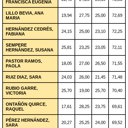
FRANCISCA EUGENIA
LILLO BEVIA, ANA
19,94
27,75
25,00
72,69
MARIA
HERNÁNDEZ CEDRÉS,
24,15
25,00
23,10
72,25
FABIANA
SEMPERE
25,81
23,25
23,05
72,11
HERNÁNDEZ, SUSANA
PASTOR RAMOS,
18,05
27,00
26,50
71,55
PAOLA
RUIZ DIAZ, SARA
24,03
26,00
21,45
71,48
RUBIO GARRE,
25,70
19,00
25,70
70,40
VICTORIA
ONTAÑÓN QUIRCE,
17,61
28,25
23,75
69,61
RAQUEL
PÉREZ HERNÁNDEZ,
20,27
25,25
24,00
69,52
SARA