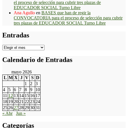
el proceso de selección para cubrir tres plazas de
EDUCADOR SOCIAL Turno Libre
Ana Agullo
en
BASES que han de regir la
CONVOCATORIA para el proceso de selección para cubrir
tres plazas de EDUCADOR SOCIAL Turno Libre
Entradas
Entradas
Calendario de Entradas
mayo 2026
L
M
X
J
V
S
D
1
2
3
4
5
6
7
8
9
10
11
12
13
14
15
16
17
18
19
20
21
22
23
24
25
26
27
28
29
30
31
« Abr
Jun »
Categorías