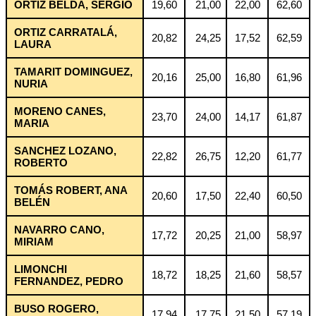
ORTIZ BELDA, SERGIO
19,60
21,00
22,00
62,60
ORTIZ CARRATALÁ,
20,82
24,25
17,52
62,59
LAURA
TAMARIT DOMINGUEZ,
20,16
25,00
16,80
61,96
NURIA
MORENO CANES,
23,70
24,00
14,17
61,87
MARIA
SANCHEZ LOZANO,
22,82
26,75
12,20
61,77
ROBERTO
TOMÁS ROBERT, ANA
20,60
17,50
22,40
60,50
BELÉN
NAVARRO CANO,
17,72
20,25
21,00
58,97
MIRIAM
LIMONCHI
18,72
18,25
21,60
58,57
FERNANDEZ, PEDRO
BUSO ROGERO,
17,94
17,75
21,50
57,19