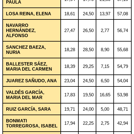
PAULA
LOSA REINA, ELENA
18,61
24,50
13,97
57,08
NAVARRO
HERNÁNDEZ,
27,47
26,50
2,77
56,74
ALFONSO
SANCHEZ BAEZA,
18,28
28,50
8,90
55,68
NURIA
BALLESTER SÁEZ,
18,39
29,25
7,15
54,79
MARIA DEL CARMEN
JUAREZ SAÑUDO, ANA
23,04
24,50
6,50
54,04
VALDÉS GARCÍA,
17,83
19,50
16,65
53,98
MARIA DEL MAR
RUIZ GARCÍA, SARA
19,71
24,00
5,00
48,71
BONMATI
17,94
22,25
2,75
42,94
TORREGROSA, ISABEL