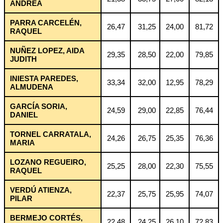
ANDREA
PARRA CARCELÉN,
26,47
31,25
24,00
81,72
RAQUEL
NUÑEZ LOPEZ, AIDA
29,35
28,50
22,00
79,85
JUDITH
INIESTA PAREDES,
33,34
32,00
12,95
78,29
ALMUDENA
GARCÍA SORIA,
24,59
29,00
22,85
76,44
DANIEL
TORNEL CARRATALA,
24,26
26,75
25,35
76,36
MARIA
LOZANO REGUEIRO,
25,25
28,00
22,30
75,55
RAQUEL
VERDÚ ATIENZA,
22,37
25,75
25,95
74,07
PILAR
BERMEJO CORTÉS,
22,48
24,25
26,10
72,83