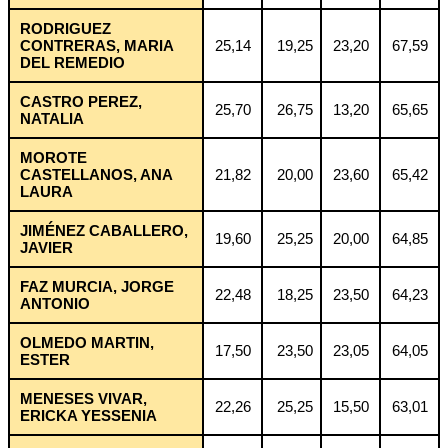
RODRIGUEZ
CONTRERAS, MARIA
25,14
19,25
23,20
67,59
DEL REMEDIO
CASTRO PEREZ,
25,70
26,75
13,20
65,65
NATALIA
MOROTE
CASTELLANOS, ANA
21,82
20,00
23,60
65,42
LAURA
JIMÉNEZ CABALLERO,
19,60
25,25
20,00
64,85
JAVIER
FAZ MURCIA, JORGE
22,48
18,25
23,50
64,23
ANTONIO
OLMEDO MARTIN,
17,50
23,50
23,05
64,05
ESTER
MENESES VIVAR,
22,26
25,25
15,50
63,01
ERICKA YESSENIA