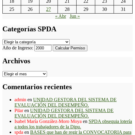
18
19
20
21
22
23
24
25
26
27
28
29
30
31
« Abr
Jun »
Categorías SPDA
Categorías
SPDA
Año de Ingreso:
Calcular Permiso
Archivos
Archivos
Comentarios recientes
admin
en
UNIDAD GESTORA DEL SISTEMA DE
EVALUACIÓN DEL DESEMPEÑO.
Pilar
en
UNIDAD GESTORA DEL SISTEMA DE
EVALUACIÓN DEL DESEMPEÑO.
Isabel María González-Moro Moya
en
SPDA obsequia lotería
a todos los trabajadores de la Dipu.
spda
en
BASES que han de regir la CONVOCATORIA para