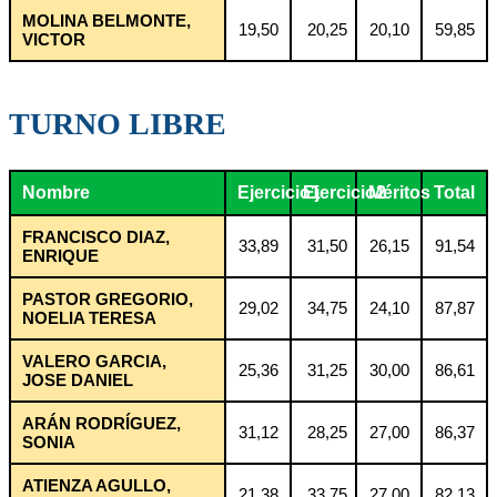
MOLINA BELMONTE,
19,50
20,25
20,10
59,85
VICTOR
TURNO LIBRE
Nombre
Ejercicio1
Ejercicio2
Méritos
Total
FRANCISCO DIAZ,
33,89
31,50
26,15
91,54
ENRIQUE
PASTOR GREGORIO,
29,02
34,75
24,10
87,87
NOELIA TERESA
VALERO GARCIA,
25,36
31,25
30,00
86,61
JOSE DANIEL
ARÁN RODRÍGUEZ,
31,12
28,25
27,00
86,37
SONIA
ATIENZA AGULLO,
21,38
33,75
27,00
82,13