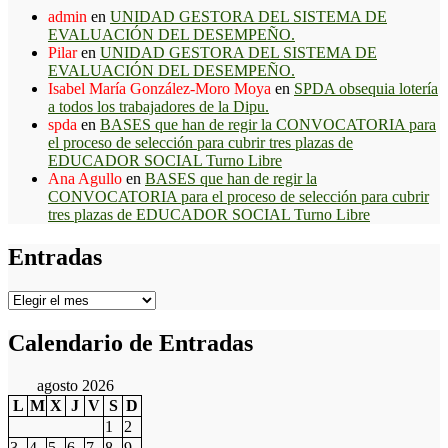
admin
en
UNIDAD GESTORA DEL SISTEMA DE
EVALUACIÓN DEL DESEMPEÑO.
Pilar
en
UNIDAD GESTORA DEL SISTEMA DE
EVALUACIÓN DEL DESEMPEÑO.
Isabel María González-Moro Moya
en
SPDA obsequia lotería
a todos los trabajadores de la Dipu.
spda
en
BASES que han de regir la CONVOCATORIA para
el proceso de selección para cubrir tres plazas de
EDUCADOR SOCIAL Turno Libre
Ana Agullo
en
BASES que han de regir la
CONVOCATORIA para el proceso de selección para cubrir
tres plazas de EDUCADOR SOCIAL Turno Libre
Entradas
Entradas
Calendario de Entradas
agosto 2026
L
M
X
J
V
S
D
1
2
3
4
5
6
7
8
9