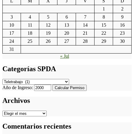
L
M
X
J
V
S
D
1
2
3
4
5
6
7
8
9
10
11
12
13
14
15
16
17
18
19
20
21
22
23
24
25
26
27
28
29
30
31
« Jul
Categorías SPDA
Categorías
SPDA
Año de Ingreso:
Calcular Permiso
Archivos
Archivos
Comentarios recientes