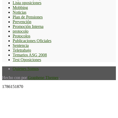
Lista oposiciones
Mobbing
Noticias
Plan de Pensiones
Prevención
Promoción Interna
protocolo
Protocolos
Publicaciones Oficiales
Sentencia
Teletrabajo
Temarios ASG 2008
Test Oposiciones
Quienes Somos
Hecho con
por
Graphene Themes
.
1786151870