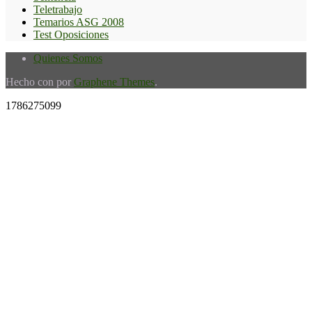
Teletrabajo
Temarios ASG 2008
Test Oposiciones
Quienes Somos
Hecho con
por
Graphene Themes
.
1786275099