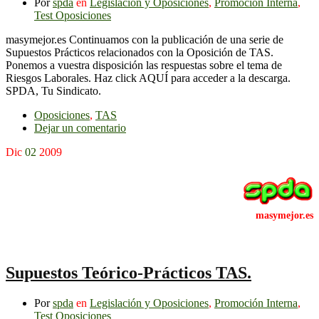
Por
spda
en
Legislación y Oposiciones
,
Promoción Interna
,
Test Oposiciones
masymejor.es Continuamos con la publicación de una serie de
Supuestos Prácticos relacionados con la Oposición de TAS.
Ponemos a vuestra disposición las respuestas sobre el tema de
Riesgos Laborales. Haz click AQUÍ para acceder a la descarga.
SPDA, Tu Sindicato.
Oposiciones
,
TAS
Dejar un comentario
Dic
02
2009
Supuestos Teórico-Prácticos TAS.
Por
spda
en
Legislación y Oposiciones
,
Promoción Interna
,
Test Oposiciones