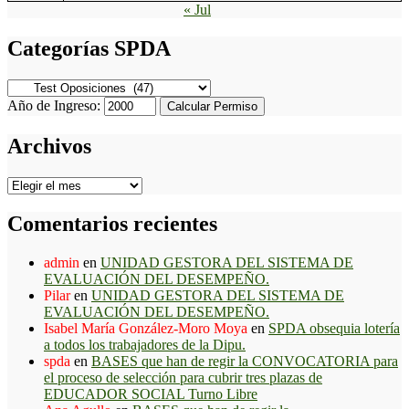
« Jul
Categorías SPDA
Categorías
SPDA
Año de Ingreso:
Calcular Permiso
Archivos
Archivos
Comentarios recientes
admin
en
UNIDAD GESTORA DEL SISTEMA DE
EVALUACIÓN DEL DESEMPEÑO.
Pilar
en
UNIDAD GESTORA DEL SISTEMA DE
EVALUACIÓN DEL DESEMPEÑO.
Isabel María González-Moro Moya
en
SPDA obsequia lotería
a todos los trabajadores de la Dipu.
spda
en
BASES que han de regir la CONVOCATORIA para
el proceso de selección para cubrir tres plazas de
EDUCADOR SOCIAL Turno Libre