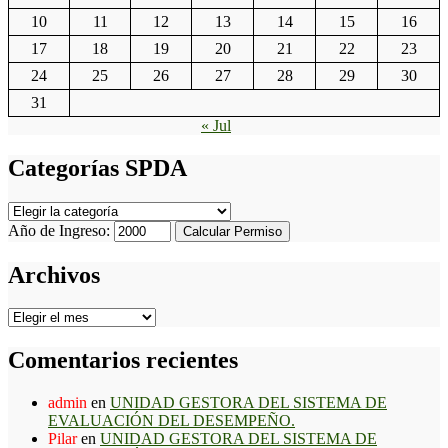
10
11
12
13
14
15
16
17
18
19
20
21
22
23
24
25
26
27
28
29
30
31
« Jul
Categorías SPDA
Categorías
SPDA
Año de Ingreso:
Calcular Permiso
Archivos
Archivos
Comentarios recientes
admin
en
UNIDAD GESTORA DEL SISTEMA DE
EVALUACIÓN DEL DESEMPEÑO.
Pilar
en
UNIDAD GESTORA DEL SISTEMA DE