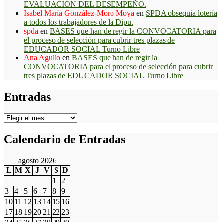
EVALUACIÓN DEL DESEMPEÑO.
Isabel María González-Moro Moya
en
SPDA obsequia lotería
a todos los trabajadores de la Dipu.
spda
en
BASES que han de regir la CONVOCATORIA para
el proceso de selección para cubrir tres plazas de
EDUCADOR SOCIAL Turno Libre
Ana Agullo
en
BASES que han de regir la
CONVOCATORIA para el proceso de selección para cubrir
tres plazas de EDUCADOR SOCIAL Turno Libre
Entradas
Entradas
Calendario de Entradas
agosto 2026
L
M
X
J
V
S
D
1
2
3
4
5
6
7
8
9
10
11
12
13
14
15
16
17
18
19
20
21
22
23