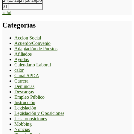
24
25
26
27
28
29
30
31
« Jul
Categorías
Accion Social
Acuerdo/Convenio
Adaptación de Puestos
Afiliados
Ayudas
Calendario Laboral
calor
Canal SPDA
Carrera
Denuncias
Descargas
Empleo Público
Instrucción
Legislación
Legislación y Oposiciones
Lista oposiciones
Mobbing
Noticias