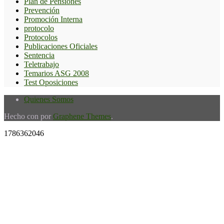
Plan de Pensiones
Prevención
Promoción Interna
protocolo
Protocolos
Publicaciones Oficiales
Sentencia
Teletrabajo
Temarios ASG 2008
Test Oposiciones
Quienes Somos
Hecho con
por
Graphene Themes
.
1786362046