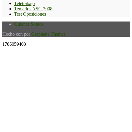
Teletrabajo
Temarios ASG 2008
Test Oposiciones
Quienes Somos
Hecho con
por
Graphene Themes
.
1786059403