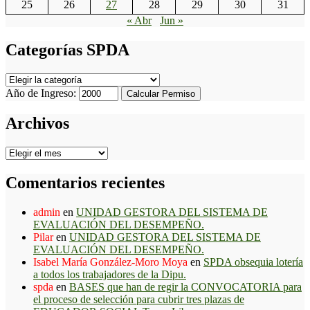
25
26
27
28
29
30
31
« Abr
Jun »
Categorías SPDA
Categorías
SPDA
Año de Ingreso:
Calcular Permiso
Archivos
Archivos
Comentarios recientes
admin
en
UNIDAD GESTORA DEL SISTEMA DE
EVALUACIÓN DEL DESEMPEÑO.
Pilar
en
UNIDAD GESTORA DEL SISTEMA DE
EVALUACIÓN DEL DESEMPEÑO.
Isabel María González-Moro Moya
en
SPDA obsequia lotería
a todos los trabajadores de la Dipu.
spda
en
BASES que han de regir la CONVOCATORIA para
el proceso de selección para cubrir tres plazas de