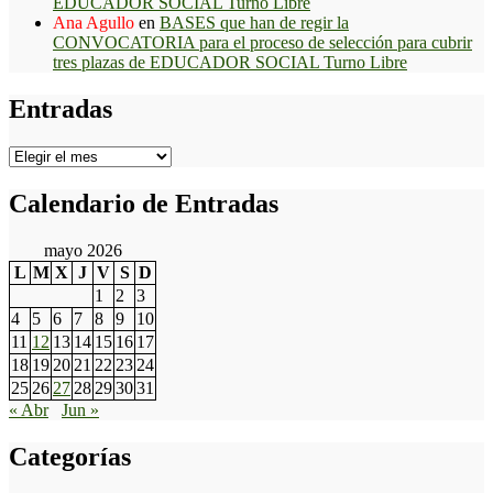
EDUCADOR SOCIAL Turno Libre
Ana Agullo
en
BASES que han de regir la
CONVOCATORIA para el proceso de selección para cubrir
tres plazas de EDUCADOR SOCIAL Turno Libre
Entradas
Entradas
Calendario de Entradas
mayo 2026
L
M
X
J
V
S
D
1
2
3
4
5
6
7
8
9
10
11
12
13
14
15
16
17
18
19
20
21
22
23
24
25
26
27
28
29
30
31
« Abr
Jun »
Categorías