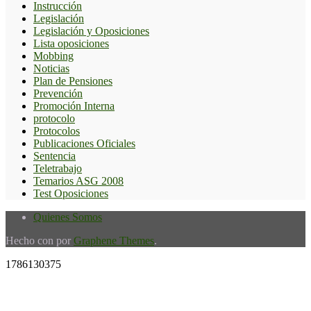
Instrucción
Legislación
Legislación y Oposiciones
Lista oposiciones
Mobbing
Noticias
Plan de Pensiones
Prevención
Promoción Interna
protocolo
Protocolos
Publicaciones Oficiales
Sentencia
Teletrabajo
Temarios ASG 2008
Test Oposiciones
Quienes Somos
Hecho con
por
Graphene Themes
.
1786130375