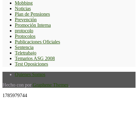
Mobbing
Noticias
Plan de Pensiones
Prevención
Promoción Interna
protocolo
Protocolos
Publicaciones Oficiales
Sentencia
Teletrabajo
Temarios ASG 2008
Test Oposiciones
Quienes Somos
Hecho con
por
Graphene Themes
.
1785979744