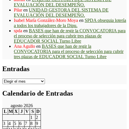
EVALUACIÓN DEL DESEMPEÑO.
Pilar
en
UNIDAD GESTORA DEL SISTEMA DE
EVALUACIÓN DEL DESEMPEÑO.
Isabel María González-Moro Moya
en
SPDA obsequia lotería
a todos los trabajadores de la Dipu.
spda
en
BASES que han de regir la CONVOCATORIA para
el proceso de selección para cubrir tres plazas de
EDUCADOR SOCIAL Turno Libre
Ana Agullo
en
BASES que han de regir la
CONVOCATORIA para el proceso de selección para cubrir
tres plazas de EDUCADOR SOCIAL Turno Libre
Entradas
Entradas
Calendario de Entradas
agosto 2026
L
M
X
J
V
S
D
1
2
3
4
5
6
7
8
9