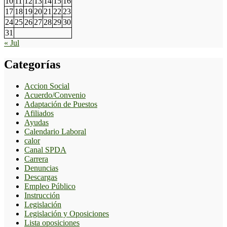
10
11
12
13
14
15
16
17
18
19
20
21
22
23
24
25
26
27
28
29
30
31
« Jul
Categorías
Accion Social
Acuerdo/Convenio
Adaptación de Puestos
Afiliados
Ayudas
Calendario Laboral
calor
Canal SPDA
Carrera
Denuncias
Descargas
Empleo Público
Instrucción
Legislación
Legislación y Oposiciones
Lista oposiciones