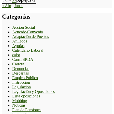
25
26
27
28
29
30
31
« Abr
Jun »
Categorías
Accion Social
Acuerdo/Convenio
Adaptación de Puestos
Afiliados
Ayudas
Calendario Laboral
calor
Canal SPDA
Carrera
Denuncias
Descargas
Empleo Público
Instrucción
Legislación
Legislación y Oposiciones
Lista oposiciones
Mobbing
Noticias
Plan de Pensiones