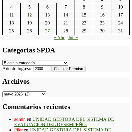
4
5
6
7
8
9
10
11
12
13
14
15
16
17
18
19
20
21
22
23
24
25
26
27
28
29
30
31
« Abr
Jun »
Categorías SPDA
Categorías
SPDA
Año de Ingreso:
Calcular Permiso
Archivos
Archivos
Comentarios recientes
admin
en
UNIDAD GESTORA DEL SISTEMA DE
EVALUACIÓN DEL DESEMPEÑO.
Pilar
en
UNIDAD GESTORA DEL SISTEMA DE