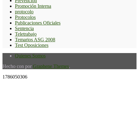
Prevención
Promoción Interna
protocolo
Protocolos
Publicaciones Oficiales
Sentencia
Teletrabajo
Temarios ASG 2008
Test Oposiciones
Quienes Somos
Hecho con
por
Graphene Themes
.
1786050306