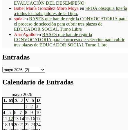
EVALUACIÓN DEL DESEMPEÑO.
Isabel María González-Moro Moya
en
SPDA obsequia lotería
a todos los trabajadores de la Dipu.
spda
en
BASES que han de regir la CONVOCATORIA para
el proceso de selección para cubrir tres plazas de
EDUCADOR SOCIAL Turno Libre
Ana Agullo
en
BASES que han de regir la
CONVOCATORIA para el proceso de selección para cubrir
tres plazas de EDUCADOR SOCIAL Turno Libre
Entradas
Entradas
Calendario de Entradas
mayo 2026
L
M
X
J
V
S
D
1
2
3
4
5
6
7
8
9
10
11
12
13
14
15
16
17
18
19
20
21
22
23
24