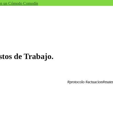
n un Cómodo Comodín
tos de Trabajo.
#protocolo #actuacion#