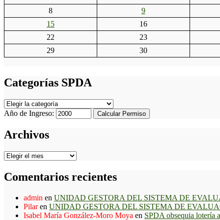
8
9
15
16
22
23
29
30
Categorías SPDA
Categorías
SPDA
Año de Ingreso:
Calcular Permiso
Archivos
Archivos
Comentarios recientes
admin
en
UNIDAD GESTORA DEL SISTEMA DE EVALU
Pilar
en
UNIDAD GESTORA DEL SISTEMA DE EVALUA
Isabel María González-Moro Moya
en
SPDA obsequia lotería a 