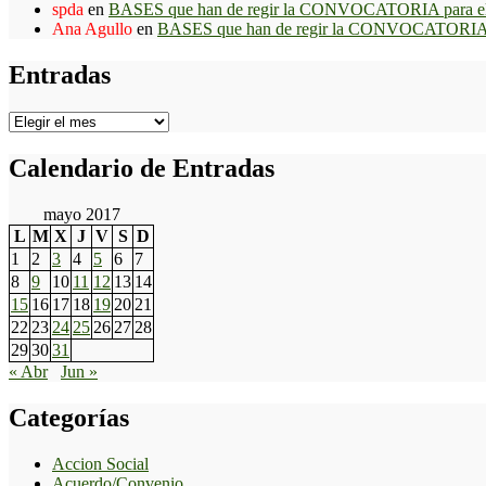
spda
en
BASES que han de regir la CONVOCATORIA para el p
Ana Agullo
en
BASES que han de regir la CONVOCATORIA pa
Entradas
Entradas
Calendario de Entradas
mayo 2017
L
M
X
J
V
S
D
1
2
3
4
5
6
7
8
9
10
11
12
13
14
15
16
17
18
19
20
21
22
23
24
25
26
27
28
29
30
31
« Abr
Jun »
Categorías
Accion Social
Acuerdo/Convenio