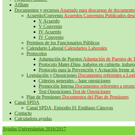
Afíliate
Documentos y recursos
Apartado para descargas de documento
Acuerdo/Convenio
Acuerdos Convenios Publicados des
V Acuerdo
V Convenio
IV Acuerdo
IV Convenio
Permisos de los Funcionarios Públicos
Calendario Laboral
Calendarios Laborales
Protocolos
Adaptación de Puestos
Adaptación de Puestos de 
Protocolo Mater-Dipu, trabajos en cubierta, traba
Protocolo para la Prevención y Actuación fren
Legislación y Oposiciones
Documentos referentes a Legi
Criterios generales – base oposiciones
Promoción Interna
Documentos referentes a promoc
Test Oposiciones
Test de Oposiciones
Plan de Pensiones
Documentos del Plan de Pensiones
Canal SPDA
Canal SPDA, Episodio 01 Emiliano Cánovas
Contacto
Calculadora ayudas
Ayudas Universitarias 2016/2017