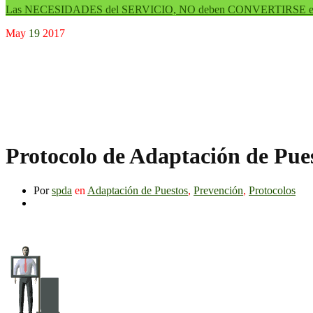
Las NECESIDADES del SERVICIO, NO deben CONVERTIRSE e
May
19
2017
Protocolo de Adaptación de Pues
Por
spda
en
Adaptación de Puestos
,
Prevención
,
Protocolos