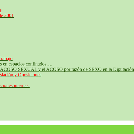
s
de 2001
Trabajo
jos en espacios confinados….
te al ACOSO SEXUAL y el ACOSO por razón de SEXO en la Diputación 
slación y Oposiciones
iones internas.