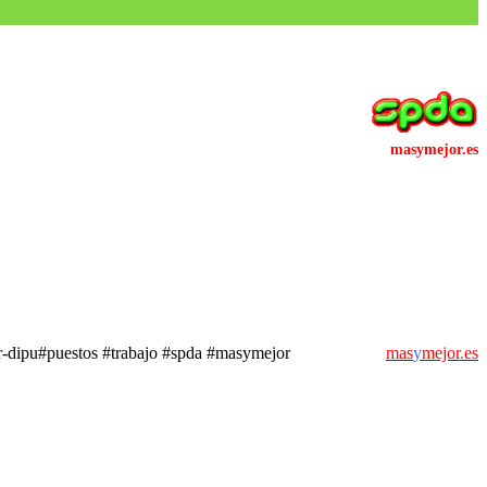
mater-dipu#puestos #trabajo #spda #masymejor
mas
y
mejor
.
es