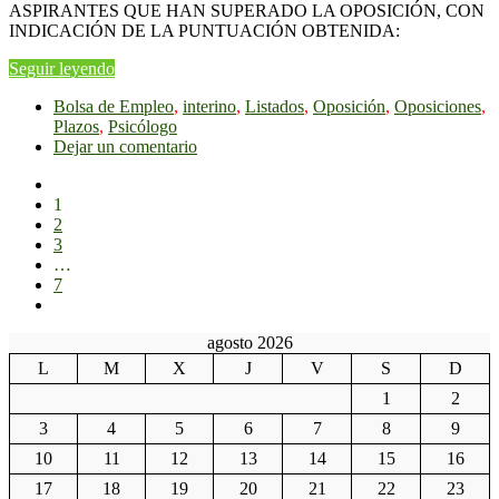
ASPIRANTES QUE HAN SUPERADO LA OPOSICIÓN, CON
INDICACIÓN DE LA PUNTUACIÓN OBTENIDA:
Seguir leyendo
Bolsa de Empleo
,
interino
,
Listados
,
Oposición
,
Oposiciones
,
Plazos
,
Psicólogo
Dejar un comentario
1
2
3
…
7
agosto 2026
L
M
X
J
V
S
D
1
2
3
4
5
6
7
8
9
10
11
12
13
14
15
16
17
18
19
20
21
22
23