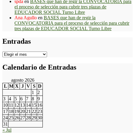
spda
en
BASES que han de regir la CONVOCATORIA para
el proceso de selección para cubrir tres plazas de
EDUCADOR SOCIAL Turno Libre
Ana Agullo
en
BASES que han de regir la
CONVOCATORIA para el proceso de selección para cubrir
tres plazas de EDUCADOR SOCIAL Turno Libre
Entradas
Entradas
Calendario de Entradas
agosto 2026
L
M
X
J
V
S
D
1
2
3
4
5
6
7
8
9
10
11
12
13
14
15
16
17
18
19
20
21
22
23
24
25
26
27
28
29
30
31
« Jul