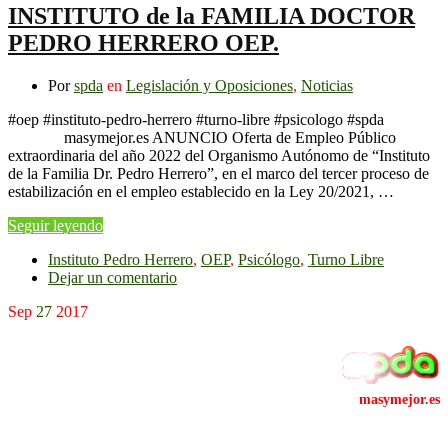
INSTITUTO de la FAMILIA DOCTOR
PEDRO HERRERO OEP.
Por
spda
en
Legislación y Oposiciones
,
Noticias
#oep #instituto-pedro-herrero #turno-libre #psicologo #spda
masymejor.es ANUNCIO Oferta de Empleo Público
extraordinaria del año 2022 del Organismo Autónomo de “Instituto
de la Familia Dr. Pedro Herrero”, en el marco del tercer proceso de
estabilización en el empleo establecido en la Ley 20/2021, …
Seguir leyendo
Instituto Pedro Herrero
,
OEP
,
Psicólogo
,
Turno Libre
Dejar un comentario
Sep
27
2017