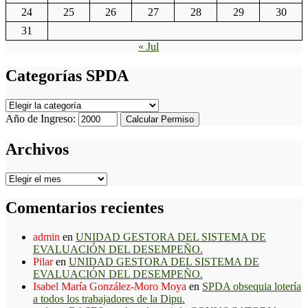
24
25
26
27
28
29
30
31
« Jul
Categorías SPDA
Categorías
SPDA
Año de Ingreso:
Calcular Permiso
Archivos
Archivos
Comentarios recientes
admin
en
UNIDAD GESTORA DEL SISTEMA DE
EVALUACIÓN DEL DESEMPEÑO.
Pilar
en
UNIDAD GESTORA DEL SISTEMA DE
EVALUACIÓN DEL DESEMPEÑO.
Isabel María González-Moro Moya
en
SPDA obsequia lotería
a todos los trabajadores de la Dipu.