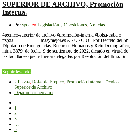
SUPERIOR DE ARCHIVO, Promoción
Interna.
Por
spda
en
Legislación y Oposiciones
,
Noticias
#tecnico-superior de archivo #promoción-interna #bolsa-trabajo
#spda masymejor.es ANUNCIO Por Decreto del Sr.
Diputado de Emergencias, Recursos Humanos y Reto Demográfico,
núm. 3879, de fecha 9 de septiembre de 2022, dictado en virtud de
las facultades que le fueron delegadas por Resolución del Ilmo. Sr.
…
Seguir leyendo
2 Plazas
,
Bolsa de Empleo
,
Promoción Interna
,
Técnico
Superior de Archivo
Dejar un comentario
1
2
3
…
5