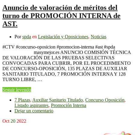
Anuncio de valoración de méritos del
turno de PROMOCIÓN INTERNA de
AST.
Por
spda
en
Legislación y Oposiciones
,
Noticias
#CTV #concurso-oposicion #promocion-interna #ast #spda
masymejor.es ANUNCIO COMISIÓN TÉCNICA
DE VALORACIÓN DE LAS PRUEBAS SELECTIVAS
CONVOCADAS PARA CUBRIR, POR EL PROCEDIMIENTO
DE CONCURSO-OPOSICIÓN, 135 PLAZAS DE AUXILIAR
SANITARIO TITULADO, 7 PROMOCIÓN INTERNA Y 128
TURNO LIBRE, …
Seguir leyendo
7 Plazas
,
Auxiliar Sanitario Titulado
,
Concurso Oposición
,
Listado aspirantes
,
Promoción Interna
Dejar un comentario
Oct
20
2022