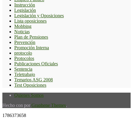
Instrucción
Legislación
Legislación y Oposiciones
Lista oposiciones
Mobbing
Noticias
Plan de Pensiones
Prevención
Promoción Interna
protocolo
Protocolos
Publicaciones Oficiales
Sentencia
Teletrabajo
Temarios ASG 2008
Test Oposiciones
Quienes Somos
Hecho con
por
Graphene Themes
.
1786373658