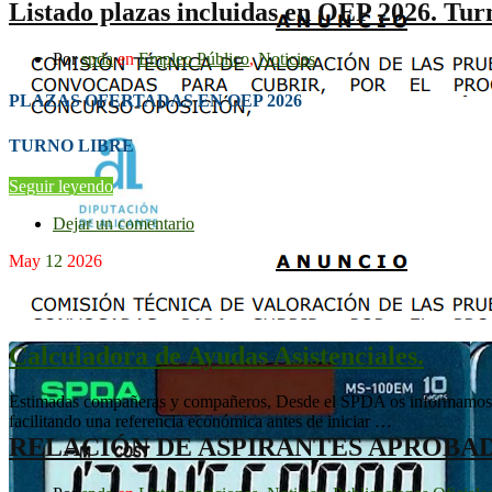
Listado plazas incluidas en OEP 2026. Turn
Por
spda
en
Empleo Público
,
Noticias
PLAZAS OFERTADAS EN OEP 2026
TURNO LIBRE
Seguir leyendo
Dejar un comentario
May
12
2026
Calculadora de Ayudas Asistenciales.
Estimadas compañeras y compañeros, Desde el SPDA os informamos de q
facilitando una referencia económica antes de iniciar …
RELACIÓN DE ASPIRANTES APROBAD