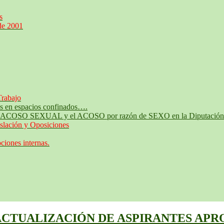
s
de 2001
Trabajo
jos en espacios confinados….
te al ACOSO SEXUAL y el ACOSO por razón de SEXO en la Diputación 
slación y Oposiciones
iones internas.
ACTUALIZACIÓN DE ASPIRANTES APRO