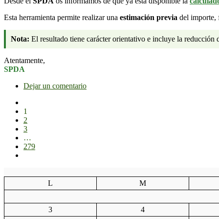
Desde el
SPDA
os informamos de que ya está disponible la
calculad
Esta herramienta permite realizar una
estimación previa
del importe, 
Nota:
El resultado tiene carácter orientativo e incluye la reducción
Atentamente,
SPDA
Dejar un comentario
1
2
3
…
279
L
M
3
4