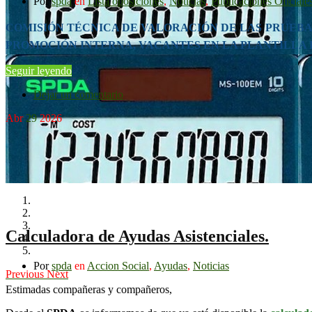
Por
spda
en
Lista oposiciones
,
Noticias
,
Publicaciones Oficiale
COMISIÓN TÉCNICA DE VALORACIÓN DE LAS PRUEBAS
PROMOCIÓN INTERNA, VACANTES EN LA PLANTILLA 
Seguir leyendo
Dejar un comentario
Abr
29
2026
Calculadora de Ayudas Asistenciales.
Por
spda
en
Accion Social
,
Ayudas
,
Noticias
Previous
Next
Estimadas compañeras y compañeros,