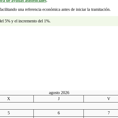
ora de ayudas asistenciales
.
facilitando una referencia económica antes de iniciar la tramitación.
 del 5% y el incremento del 1%.
agosto 2026
X
J
V
5
6
7