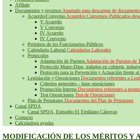
Afíliate
Documentos y recursos
Apartado para descargas de documento
Acuerdo/Convenio
Acuerdos Convenios Publicados des
V Acuerdo
V Convenio
IV Acuerdo
IV Convenio
Permisos de los Funcionarios Públicos
Calendario Laboral
Calendarios Laborales
Protocolos
Adaptación de Puestos
Adaptación de Puestos de 
Protocolo Mater-Dipu, trabajos en cubierta, traba
Protocolo para la Prevención y Actuación fren
Legislación y Oposiciones
Documentos referentes a Legi
Criterios generales – base oposiciones
Promoción Interna
Documentos referentes a promoc
Test Oposiciones
Test de Oposiciones
Plan de Pensiones
Documentos del Plan de Pensiones
Canal SPDA
Canal SPDA, Episodio 01 Emiliano Cánovas
Contacto
Calculadora ayudas
MODIFICACIÓN DE LOS MÉRITOS Y 